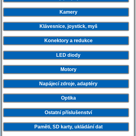
Kamery
Klávesnice, joystick, myš
Konektory a redukce
LED diody
Motory
Napájecí zdroje, adaptéry
Optika
Ostatní příslušenství
Paměti, SD karty, ukládání dat