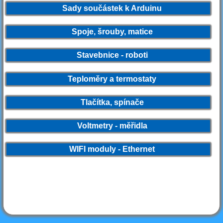
Sady součástek k Arduinu
Spoje, šrouby, matice
Stavebnice - roboti
Teploměry a termostaty
Tlačítka, spínače
Voltmetry - měřidla
WIFI moduly - Ethernet