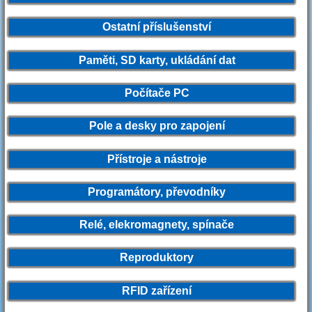
Ostatní příslušenství
Paměti, SD karty, ukládání dat
Počítače PC
Pole a desky pro zapojení
Přístroje a nástroje
Programátory, převodníky
Relé, elekromagnety, spínače
Reproduktory
RFID zařízení