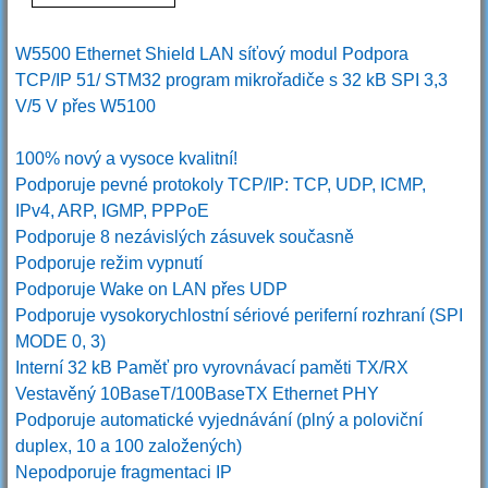
W5500 Ethernet Shield LAN síťový modul Podpora
TCP/IP 51/ STM32 program mikrořadiče s 32 kB SPI 3,3
V/5 V přes W5100
100% nový a vysoce kvalitní!
Podporuje pevné protokoly TCP/IP: TCP, UDP, ICMP,
IPv4, ARP, IGMP, PPPoE
Podporuje 8 nezávislých zásuvek současně
Podporuje režim vypnutí
Podporuje Wake on LAN přes UDP
Podporuje vysokorychlostní sériové periferní rozhraní (SPI
MODE 0, 3)
Interní 32 kB Paměť pro vyrovnávací paměti TX/RX
Vestavěný 10BaseT/100BaseTX Ethernet PHY
Podporuje automatické vyjednávání (plný a poloviční
duplex, 10 a 100 založených)
Nepodporuje fragmentaci IP