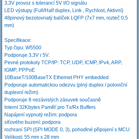
3,3V provoz s tolerancí 5V I/O signálu
LED výstupy (Full/Half duplex, Link , Rychlost, Aktivní)
48pinový bezolovnatý balíček LQFP (7x7 mm, rozteč 0,5
mm)
Specifikace:
Typ čipu: W5500
Podporuje 3,3V i 5V.
Pevné protokoly TCP/IP: TCP, UDP, ICMP, IPv4, ARP,
IGMP, PPPoE
10BaseT/100BaseTX Ethernet PHY embedded
Podporuje automatickou odezvu (plný duplex / poloviční
duplexní režim)
Podporuje 8 nezávislých zásuvek současně
Interní 32Kbytes Paměť pro Tx/Rx Buffers
Napájení vypnutý režim: podpora
síťového buzení: podpora
rozhraní SPI (SPI MODE 0, 3), pohodlné připojení s MCU
Velikost: 55 mm x 28 mm