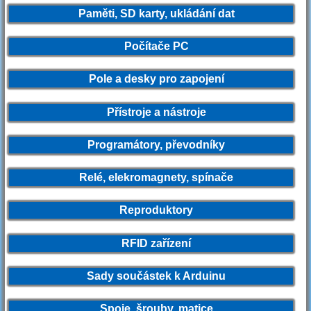
Paměti, SD karty, ukládání dat
Počítače PC
Pole a desky pro zapojení
Přístroje a nástroje
Programátory, převodníky
Relé, elekromagnety, spínače
Reproduktory
RFID zařízení
Sady součástek k Arduinu
Spoje, šrouby, matice