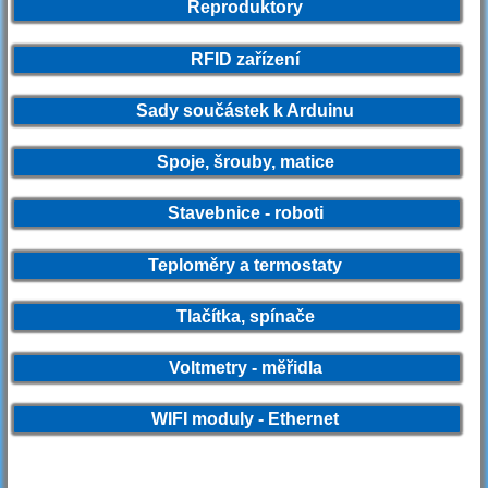
Reproduktory
RFID zařízení
Sady součástek k Arduinu
Spoje, šrouby, matice
Stavebnice - roboti
Teploměry a termostaty
Tlačítka, spínače
Voltmetry - měřidla
WIFI moduly - Ethernet