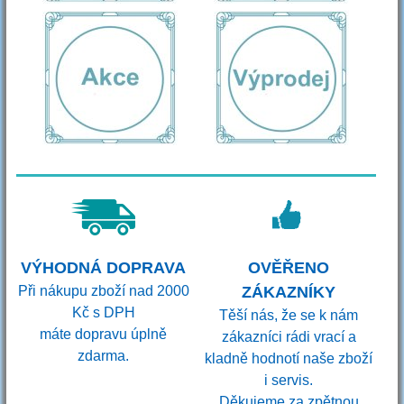
VÝHODNÁ DOPRAVA
OVĚŘENO
Při nákupu zboží nad 2000
ZÁKAZNÍKY
Kč s DPH
Těší nás, že se k nám
máte dopravu úplně
zákazníci rádi vrací a
zdarma.
kladně hodnotí naše zboží
i servis.
Děkujeme za zpětnou