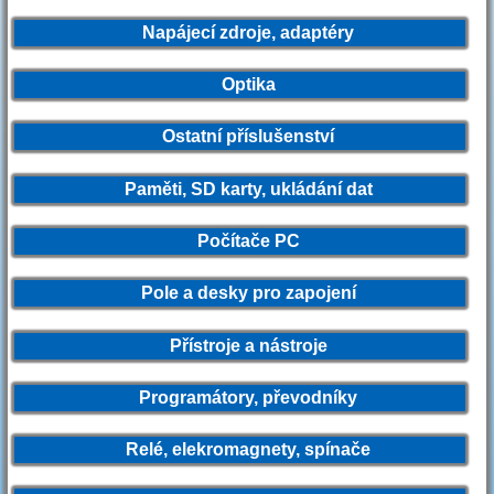
Napájecí zdroje, adaptéry
Optika
Ostatní příslušenství
Paměti, SD karty, ukládání dat
Počítače PC
Pole a desky pro zapojení
Přístroje a nástroje
Programátory, převodníky
Relé, elekromagnety, spínače